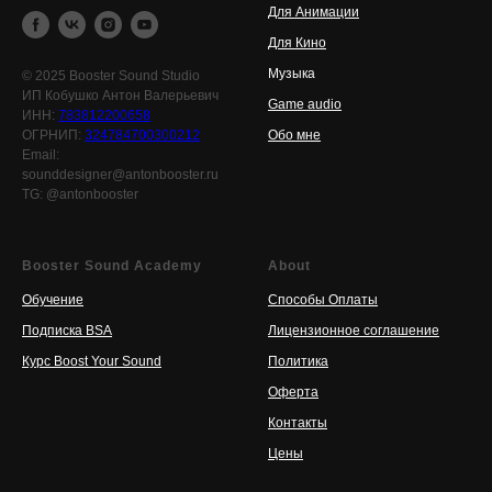
Для Анимации
Для Кино
Музыка
© 2025 Booster Sound Studio
ИП Кобушко Антон Валерьевич
Game audio
ИНН:
783812200658
ОГРНИП:
324784700300212
Обо мне
Email:
sounddesigner@antonbooster.ru
TG: @antonbooster
Booster Sound Academy
About
Обучение
Способы Оплаты
Подписка BSA
Лицензионное соглашение
Курс Boost Your Sound
Политика
Оферта
Контакты
Цены