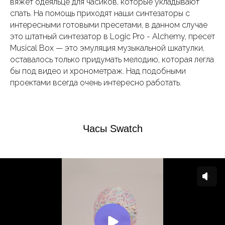
вяжет одеяльце для часиков, которые укладывают
спать. На помощь приходят наши синтезаторы с
интересными готовыми пресетами, в данном случае
это штатный синтезатор в Logic Pro - Alchemy, пресет
Musical Box — это эмуляция музыкальной шкатулки,
оставалось только придумать мелодию, которая легла
бы под видео и хронометраж. Над подобными
проектами всегда очень интересно работать.
Часы Swatch