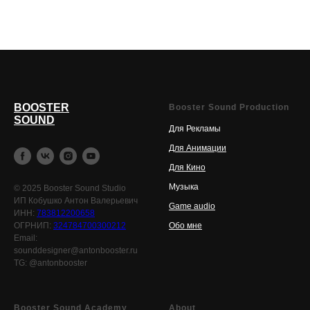
BOOSTER
Booster Sound Production
SOUND
Для Рекламы
Для Анимации
Для Кино
Музыка
© 2025 Booster Sound Studio
ИП Кобушко Антон Валерьевич
Game audio
ИНН:
783812200658
ОГРНИП:
324784700300212
Обо мне
Email:
sounddesigner@antonbooster.ru
TG: @antonbooster
Booster Sound Academy
About